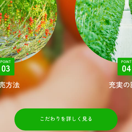
POINT
POINT
03
04
売方法
充実の
こだわりを詳しく見る